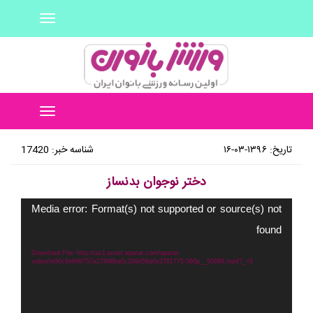
Toggle
navigation
Toggle
navigation
تاریخ: ۱۳۹۶-۰۳-۱۶
شناسه خبر: 17420
دختر نوجوان بدنساز
نمایشگر
Media error: Format(s) not supported or source(s) not
ویدیو
found
Download File: http://as3.asset.aparat.com/aparat-
video/fe90c8e696757a27898ba5c289d58a0e3781775-360p__50669.mp4?_=3