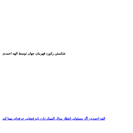
شکستن رکورد قهرمان جهان توسط الهه احمدی
الهه احمدی: اگر مسئولی انتظار مدال المپیک دارد باید فضایی حرفه‌ای مهیا کند