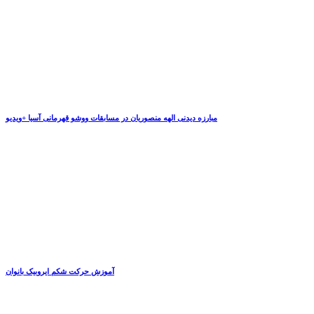
مبارزه دیدنی الهه منصوریان در مسابقات ووشو قهرمانی آسیا +ویدیو
آموزش حرکت شکم ایروبیک بانوان